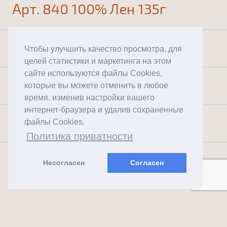
Арт. 840 100% Лен 135г
Арт. 491 100% Лен 180г
Чтобы улучшить качество просмотра, для
целей статистики и маркетинга на этом
сайте используются файлы Cookies,
Перкаль 100% Хлопок 130г
которые вы можете отменить в любое
время, изменив настройки вашего
интернет-браузера и удалив сохраненные
Сатин 100% Хлопок 125 г/м2
файлы Cookies.
Политика приватности
Несогласен
Согласен