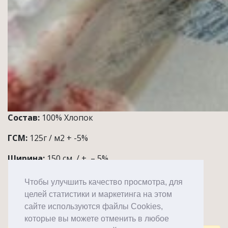
Состав:
100% Хлопок
ГСМ:
125г / м2 + -5%
Ширина:
150 см / +, – 5%
Количество:
1 рулон ~50 м
Чтобы улучшить качество просмотра, для
целей статистики и маркетинга на этом
Примечания / Применение:
Постельное белье,
сайте используются файлы Cookies,
рубашки, платья
которые вы можете отменить в любое