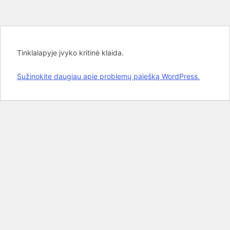
Tinklalapyje įvyko kritinė klaida.
Sužinokite daugiau apie problemų paiešką WordPress.