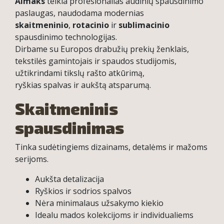
Almaks
teikia profesionalias audinių spausdinimo
paslaugas, naudodama modernias
skaitmeninio
,
rotacinio
ir
sublimacinio
spausdinimo technologijas.
Dirbame su Europos drabužių prekių ženklais,
tekstilės gamintojais ir spaudos studijomis,
užtikrindami tikslų rašto atkūrimą,
ryškias spalvas ir aukštą atsparumą.
Skaitmeninis
spausdinimas
Tinka sudėtingiems dizainams, detalėms ir mažoms
serijoms.
Aukšta detalizacija
Ryškios ir sodrios spalvos
Nėra minimalaus užsakymo kiekio
Idealu mados kolekcijoms ir individualiems