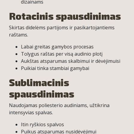
dizainams
Rotacinis spausdinimas
Skirtas didelėms partijoms ir pasikartojantiems
raštams.
Labai greitas gamybos procesas
Tolygus raštas per visą audinio plotį
Aukštas atsparumas skalbimui ir dėvėjimuisi
Puikiai tinka stambiai gamybai
Sublimacinis
spausdinimas
Naudojamas poliesterio audiniams, užtikrina
intensyvias spalvas.
Itin ryškios spalvos
Puikus atsparumas nusidėvėjimui