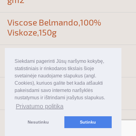
Viscose Belmando,100%
Viskoze,150g
Viscose vual,100%
Siekdami pagerinti Jūsų naršymo kokybę,
Viskoze,120g
statistiniais ir rinkodaros tikslais šioje
svetainėje naudojame slapukus (angl.
Cookies), kuriuos galite bet kada atšaukti
Satinas 100% Medvilnė
pakeisdami savo interneto naršyklės
125g/m2
nustatymus ir ištrindami įrašytus slapukus.
Privatumo politika
Nesutinku
Sutinku