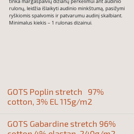
tinka margaspalvių dizianų perkėlimui ant audinio
rulonų, leidžia išlaikyti audinio minkštumą, pasižymi
ryškiomis spalvomis ir patvarumu audinį skalbiant.
Minimalus kiekis – 1 rulonas dizainui.
GOTS Poplin stretch 97%
cotton, 3% EL 115g/m2
GOTS Gabardine stretch 96%
cotton 4% elastan, 240g/m2