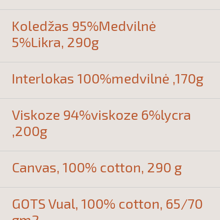
Koledžas 95%Medvilnė
5%Likra, 290g
Interlokas 100%medvilnė ,170g
Viskoze 94%viskoze 6%lycra
,200g
Canvas, 100% cotton, 290 g
GOTS Vual, 100% cotton, 65/70
gm2