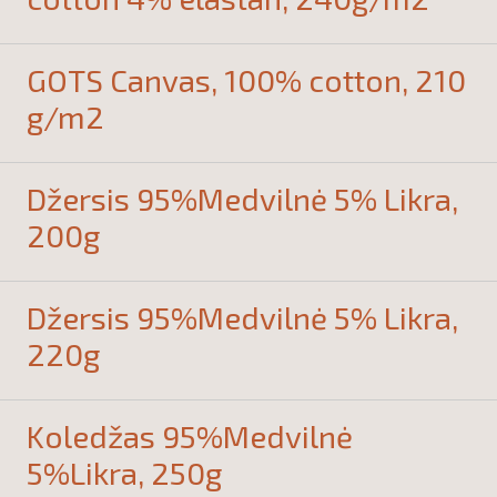
GOTS Canvas, 100% cotton, 210
g/m2
Džersis 95%Medvilnė 5% Likra,
200g
Džersis 95%Medvilnė 5% Likra,
220g
Koledžas 95%Medvilnė
5%Likra, 250g