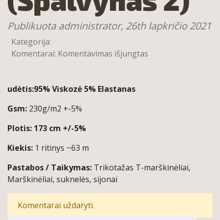
Publikuota administrator,
26th lapkričio 2021
Kategorija:
įraše
Komentarai:
Komentavimas išjungtas
Viskozė
95%
Viskozė
udėtis:
95% Viskozė 5% Elastanas
5%
Gsm:
230g/m2 +-5%
Elastanas
230g
Plotis:
173 cm +/-5%
(Spalvynas
2)
Kiekis:
1 ritinys ~63 m
Pastabos / Taikymas:
Trikotažas T-marškinėliai,
Marškinėliai, suknelės, sijonai
Komentarai uždaryti.