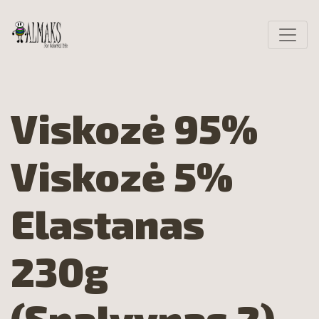
Viskozė 95%
Viskozė 5%
Elastanas
230g
(Spalvynas 2)