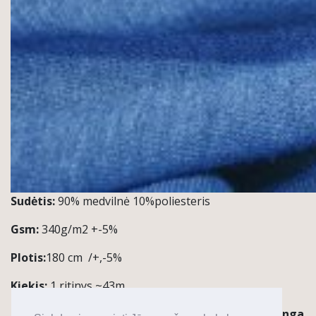
Sudėtis:
90% medvilnė 10%poliesteris
Gsm:
340g/m2 +-5%
Plotis:
180 cm /+,-5%
Kiekis:
1 ritinys ~43m
Pastabos / Taikymas:
Džemperiai, sportinė apranga