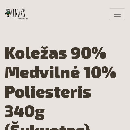
Koležas 90%
Medvilnė 10%
Poliesteris
340g
(Šukuotas)