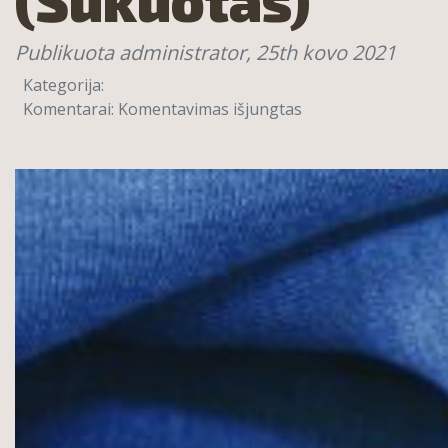
Publikuota administrator,
25th kovo 2021
Kategorija:
įraše
Komentarai:
Komentavimas išjungtas
Koležas
90%
Medvilnė
10%
Poliesteris
340g
(Šukuotas)