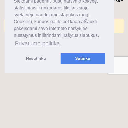
Siekdami pagerinti Jūsų naršymo kokybę,
statistiniais ir rinkodaros tikslais šioje
svetainėje naudojame slapukus (angl.
Cookies), kuriuos galite bet kada atšaukti
Komentarai uždaryti.
pakeisdami savo interneto naršyklės
nustatymus ir ištrindami įrašytus slapukus.
Privatumo politika
Nesutinku
Sutinku