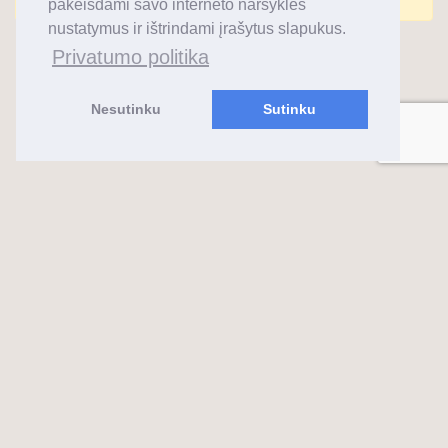
pakeisdami savo interneto naršyklės
nustatymus ir ištrindami įrašytus slapukus.
Privatumo politika
Nesutinku
Sutinku
almaks.lt
2026 ©