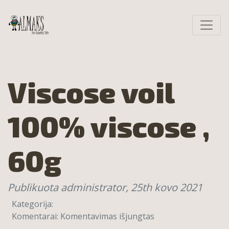
Viscose voil
100% viscose ,
60g
Publikuota administrator,
25th kovo 2021
Kategorija:
įraše
Komentarai:
Komentavimas išjungtas
Viscose