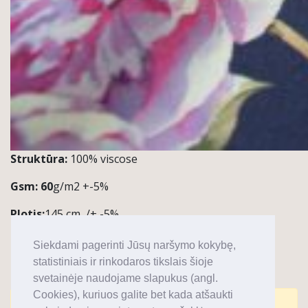
Struktūra:
100% viscose
Gsm: 60
g/m2 +-5%
Plotis:
145 cm /+,-5%
Kiekis:
1 ritinys ~50 m
Siekdami pagerinti Jūsų naršymo kokybę,
statistiniais ir rinkodaros tikslais šioje
Pastabos / Taikymas:
svetainėje naudojame slapukus (angl.
Cookies), kuriuos galite bet kada atšaukti
Komentarai uždaryti.