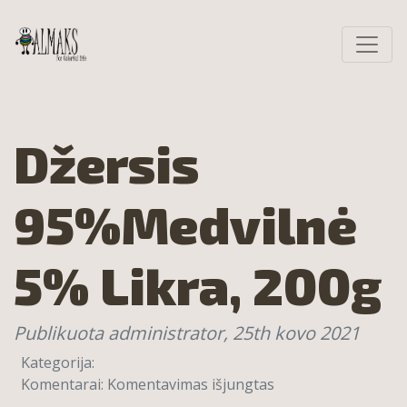
Džersis
95%Medvilnė
5% Likra, 200g
Publikuota administrator,
25th kovo 2021
Kategorija:
įraše
Komentarai:
Komentavimas išjungtas
Džersis