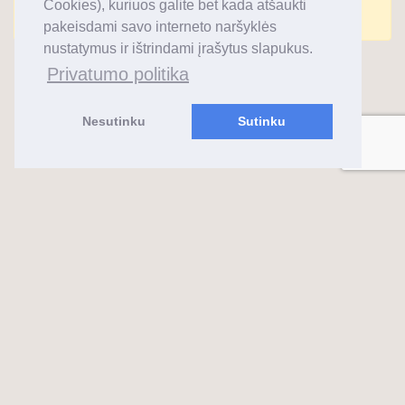
Cookies), kuriuos galite bet kada atšaukti
Komentarai uždaryti.
pakeisdami savo interneto naršyklės
nustatymus ir ištrindami įrašytus slapukus.
Privatumo politika
Nesutinku
Sutinku