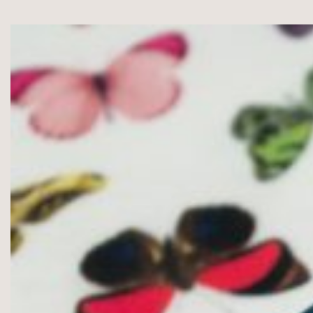
95%Medvilnė
5%
Likra,
200g