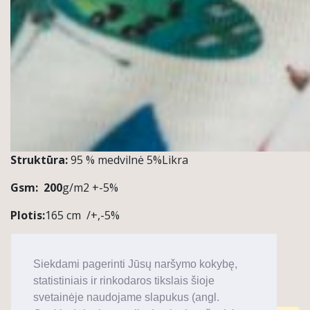
Struktūra:
95 % medvilnė 5%Likra
Gsm:
200
g/m2 +-5%
Plotis:
165 cm /+,-5%
Kiekis:
1 ritinys ~54 m
Siekdami pagerinti Jūsų naršymo kokybę,
Pastabos / Taikymas:
Marškinėliai, suknelės,
statistiniais ir rinkodaros tikslais šioje
timpos
svetainėje naudojame slapukus (angl.