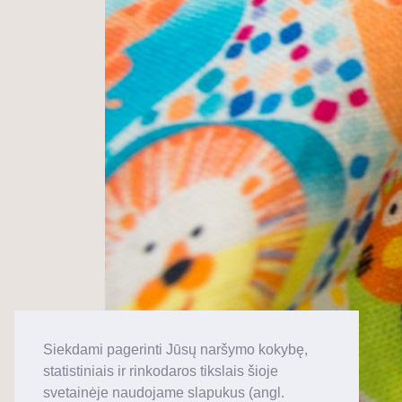
Siekdami pagerinti Jūsų naršymo kokybę,
statistiniais ir rinkodaros tikslais šioje
svetainėje naudojame slapukus (angl.