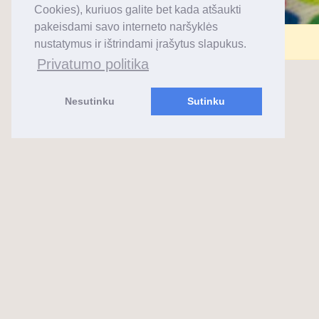
Cookies), kuriuos galite bet kada atšaukti
pakeisdami savo interneto naršyklės
Komentarai uždaryti.
nustatymus ir ištrindami įrašytus slapukus.
Privatumo politika
Nesutinku
Sutinku