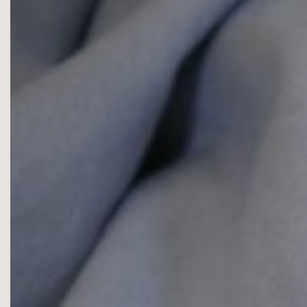
Medvilnė,
155g