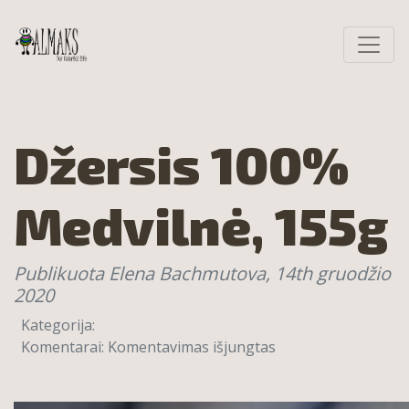
Džersis 100%
Medvilnė, 155g
Publikuota Elena Bachmutova,
14th gruodžio
2020
Kategorija:
įraše
Komentarai:
Komentavimas išjungtas
Džersis
100%