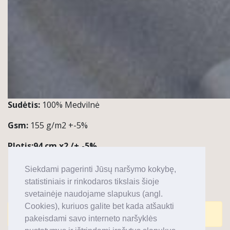
Sudėtis:
100% Medvilnė
Gsm:
155 g/m2 +-5%
Plotis:
94 cm x2 /+,-5%
Kiekis:
1 ritinys ~45 m
Siekdami pagerinti Jūsų naršymo kokybę,
statistiniais ir rinkodaros tikslais šioje
Pastabos / Taikymas:
M
arškinėliai
svetainėje naudojame slapukus (angl.
Cookies), kuriuos galite bet kada atšaukti
Komentarai uždaryti.
pakeisdami savo interneto naršyklės