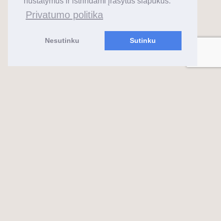
nustatymus ir ištrindami įrašytus slapukus.
Privatumo politika
Nesutinku
Sutinku
almaks.lt
2026 ©
Feeria
Sukurta su ❤️