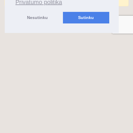
Privatumo politika
Nesutinku
Sutinku
almaks.lt
2026 ©
Feeria
Sukurta su ❤️