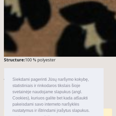
Structure:
100 % polyester
Gsm:
310/335
g/m2 +-5%
Siekdami pagerinti Jūsų naršymo kokybę,
Width:
150 cm /+,-5%
statistiniais ir rinkodaros tikslais šioje
Quantity
:
1 roll~50m
svetainėje naudojame slapukus (angl.
Cookies), kuriuos galite bet kada atšaukti
Notes / Application:
J
ackets, outdoor-wear
pakeisdami savo interneto naršyklės
nustatymus ir ištrindami įrašytus slapukus.
Komentarai uždaryti.