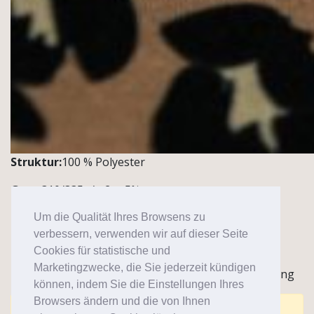
Struktur:
100 % Polyester
Gsm:
310/335g/m2 +-5%
Breite:
150 cm /+,-5%
Um die Qualität Ihres Browsens zu
verbessern, verwenden wir auf dieser Seite
Menge:
1 Rolle~60 m
Cookies für statistische und
Marketingzwecke, die Sie jederzeit kündigen
Hinweise / Anwendung:
Jacken, Outdoor-Bekleidung
können, indem Sie die Einstellungen Ihres
Browsers ändern und die von Ihnen
Comments are closed for this post.