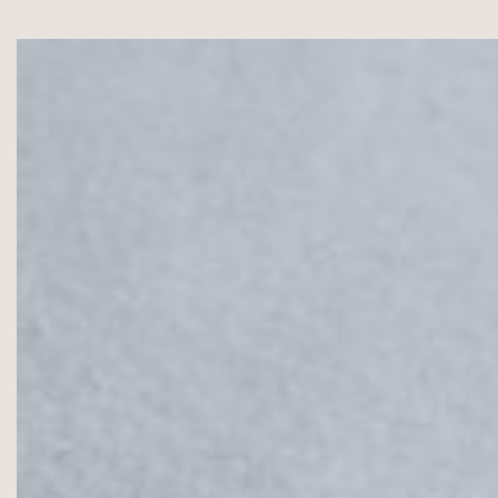
100%Polyester,
310g/335g