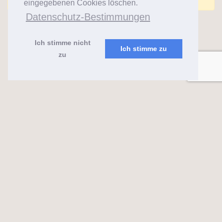
eingegebenen Cookies löschen.
Datenschutz-Bestimmungen
Ich stimme nicht
Ich stimme zu
zu
almaks.lt
2026 ©