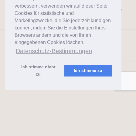
Single Jersey 95% Baumwolle,
verbessern, verwenden wir auf dieser Seite
Cookies für statistische und
5% Lycra, 180g
Marketingzwecke, die Sie jederzeit kündigen
können, indem Sie die Einstellungen Ihres
Browsers ändern und die von Ihnen
Jersey 92% Baumwolle, 8%
eingegebenen Cookies löschen.
Lycra, 200g
Datenschutz-Bestimmungen
Ich stimme nicht
Ich stimme zu
zu