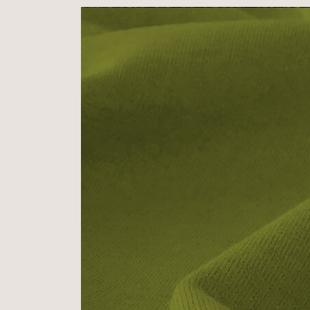
Baumwolle,
470g
(
Diagonale)