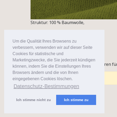
Struktur: 100 % Baumwolle,
Gsm: 470g/m2 +-5%
Um die Qualität Ihres Browsens zu
Breite: 195 cm /+,-5%
verbessern, verwenden wir auf dieser Seite
Menge: 1 Rolle~43 m
Cookies für statistische und
Marketingzwecke, die Sie jederzeit kündigen
Anmerkungen / Anwendung: Strickwaren für
können, indem Sie die Einstellungen Ihres
Browsers ändern und die von Ihnen
Comments are closed for this post.
eingegebenen Cookies löschen.
Datenschutz-Bestimmungen
Ich stimme nicht zu
Ich stimme zu