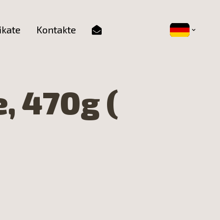
ikate
Kontakte
, 470g (