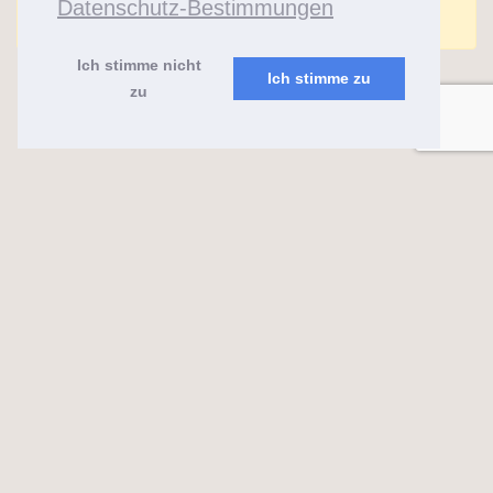
Datenschutz-Bestimmungen
Comments are closed for this post.
Ich stimme nicht
Ich stimme zu
zu
almaks.lt
2026 ©
Feeria
Mit
❤
erstellt