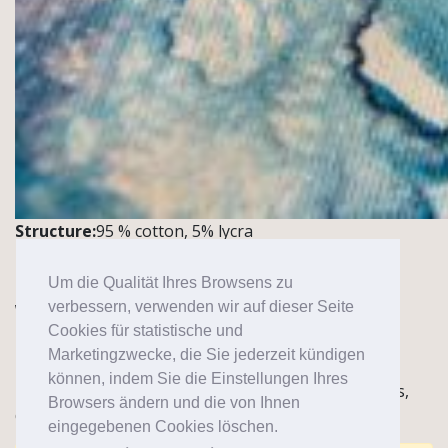
Structure:
95 % cotton, 5% lycra
Gsm:
220g/m2 +-5%
Um die Qualität Ihres Browsens zu
verbessern, verwenden wir auf dieser Seite
Width:
160 cm /+,-5%
Cookies für statistische und
Quantity:
1 roll~50 m
Marketingzwecke, die Sie jederzeit kündigen
können, indem Sie die Einstellungen Ihres
Notes / Application:
Knitwear for t-shirts, trousers,
Browsers ändern und die von Ihnen
dresses
eingegebenen Cookies löschen.