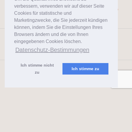
Single Jersey 95% Baumwolle,
verbessern, verwenden wir auf dieser Seite
Cookies für statistische und
5% Lycra, 180g
Marketingzwecke, die Sie jederzeit kündigen
können, indem Sie die Einstellungen Ihres
Browsers ändern und die von Ihnen
Jersey 92% Baumwolle, 8%
eingegebenen Cookies löschen.
Lycra, 200g
Datenschutz-Bestimmungen
Ich stimme nicht
Ich stimme zu
zu