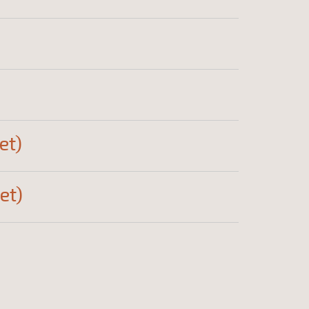
et)
et)