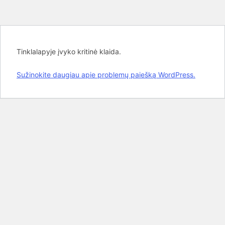
Tinklalapyje įvyko kritinė klaida.
Sužinokite daugiau apie problemų paiešką WordPress.